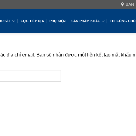
BẢN
HU SÉT
CỌC TIẾP ĐỊA
PHỤ KIỆN
SẢN PHẨM KHÁC
THI CÔNG CHỐ
c địa chỉ email. Bạn sẽ nhận được một liên kết tạo mật khẩu m