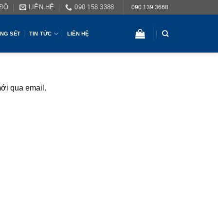
 ĐỒ
LIÊN HỆ
090 158 3388
090 139 3668
NG SÉT
TIN TỨC
LIÊN HỆ
ới qua email.