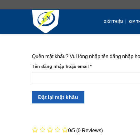
Chuyển
đến
nội
GIỚI THIỆU
KIM T
dung
Quên mật khẩu? Vui lòng nhập tên đăng nhập hoặ
Bắt
Tên đăng nhập hoặc email
*
buộc
Đặt lại mật khẩu
0/5
(0 Reviews)