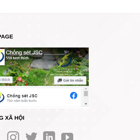
PAGE
G XÃ HỘI