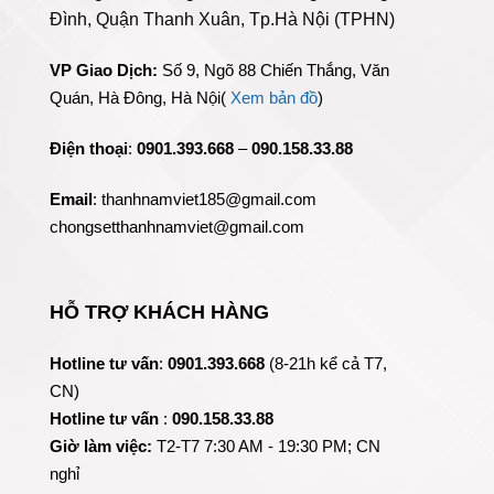
Đình, Quận Thanh Xuân, Tp.Hà Nội (TPHN)
VP Giao Dịch:
Số 9, Ngõ 88 Chiến Thắng, Văn
Quán, Hà Đông, Hà Nội(
Xem bản đồ
)
Điện thoại
:
0901.393.668
–
090.158.33.88
Email
: thanhnamviet185@gmail.com
chongsetthanhnamviet@gmail.com
HỖ TRỢ KHÁCH HÀNG
Hotline tư vấn
:
0901.393.668
(8-21h kể cả T7,
CN)
Hotline tư vấn
:
090.158.33.88
Giờ làm việc:
T2-T7 7:30 AM - 19:30 PM; CN
nghỉ