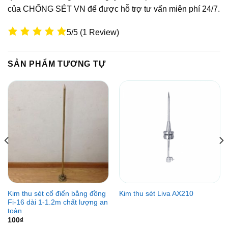
của CHỐNG SÉT VN để được hỗ trợ tư vấn miên phí 24/7.
5/5
(1 Review)
SẢN PHẨM TƯƠNG TỰ
Kim thu sét cổ điển bằng đồng
Kim thu sét Liva AX210
Fi-16 dài 1-1.2m chất lượng an
toàn
100
₫