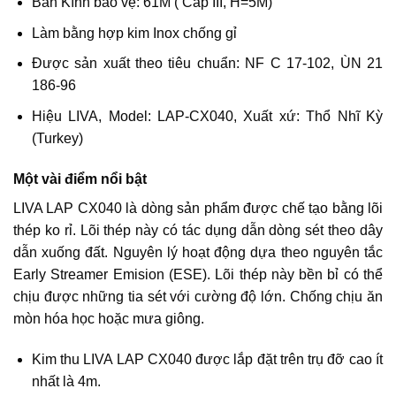
Bán Kính bảo vệ: 61M ( Cấp III, H=5M)
Làm bằng hợp kim Inox chống gỉ
Được sản xuất theo tiêu chuẩn: NF C 17-102, ÙN 21
186-96
Hiệu LIVA, Model: LAP-CX040, Xuất xứ: Thổ Nhĩ Kỳ
(Turkey)
Một vài điểm nổi bật
LIVA LAP CX040 là dòng sản phẩm được chế tạo bằng lõi
thép ko rỉ. Lõi thép này có tác dụng dẫn dòng sét theo dây
dẫn xuống đất. Nguyên lý hoạt động dựa theo nguyên tắc
Early Streamer Emision (ESE). Lõi thép này bền bỉ có thể
chịu được những tia sét với cường độ lớn. Chống chịu ăn
mòn hóa học hoặc mưa giông.
Kim thu LIVA LAP CX040 được lắp đặt trên trụ đỡ cao ít
nhất là 4m.