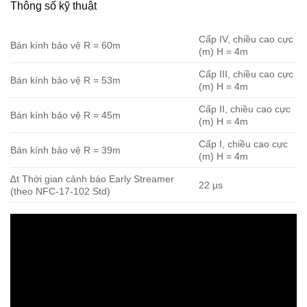
Thông số kỹ thuật
Cấp IV, chiều cao cực
Bán kính bảo vệ R = 60m
(m) H = 4m
Cấp III, chiều cao cực
Bán kính bảo vệ R = 53m
(m) H = 4m
Cấp II, chiều cao cực
Bán kính bảo vệ R = 45m
(m) H = 4m
Cấp I, chiều cao cực
Bán kính bảo vệ R = 39m
(m) H = 4m
∆t Thời gian cảnh báo Early Streamer
22 μs
(theo NFC-17-102 Std)