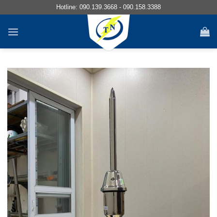
Chuyển
Hotline:
090.139.3668
-
090.158.3388
đến
nội
dung