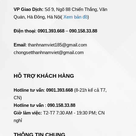
VP Giao Dịch:
Số 9, Ngõ 88 Chiến Thắng, Văn
Quán, Hà Đông, Hà Nội(
Xem bản đồ
)
Điện thoại
:
0901.393.668
–
090.158.33.88
Email
: thanhnamviet185@gmail.com
chongsetthanhnamviet@gmail.com
HỖ TRỢ KHÁCH HÀNG
Hotline tư vấn
:
0901.393.668
(8-21h kể cả T7,
CN)
Hotline tư vấn
:
090.158.33.88
Giờ làm việc:
T2-T7 7:30 AM - 19:30 PM; CN
nghỉ
THÔNG TIN CHUNG