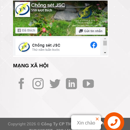
MẠNG XÃ HỘI
Xin chào
Copyright 2026 ©
Công Ty CP TM Và XNK Thành Nam Việt -
Liên hệ