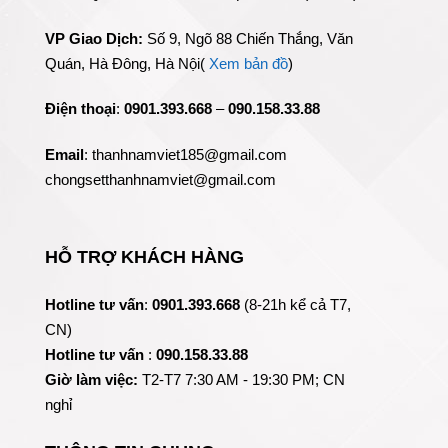
VP Giao Dịch:
Số 9, Ngõ 88 Chiến Thắng, Văn
Quán, Hà Đông, Hà Nội(
Xem bản đồ
)
Điện thoại
:
0901.393.668
–
090.158.33.88
Email
: thanhnamviet185@gmail.com
chongsetthanhnamviet@gmail.com
HỖ TRỢ KHÁCH HÀNG
Hotline tư vấn
:
0901.393.668
(8-21h kể cả T7,
CN)
Hotline tư vấn
:
090.158.33.88
Giờ làm việc:
T2-T7 7:30 AM - 19:30 PM; CN
nghỉ