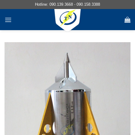
Chuyển
Hotline:
090.139.3668
-
090.158.3388
đến
nội
dung