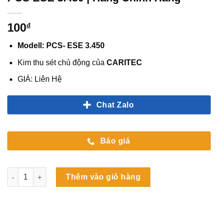
100
₫
Modell: PCS- ESE 3.450
Kim thu sét chủ động của
CARITEC
GIÁ: Liên Hệ
Chat Zalo
Báo giá
Kim Chống Sét Tia Tiên Đạo Caritec PCS ESE 3.450 | Hàng Chí
Thêm vào giỏ hàng