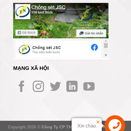
MẠNG XÃ HỘI
Xin chào
Copyright 2026 ©
Công Ty CP TM Và XNK Thành Nam Việt -