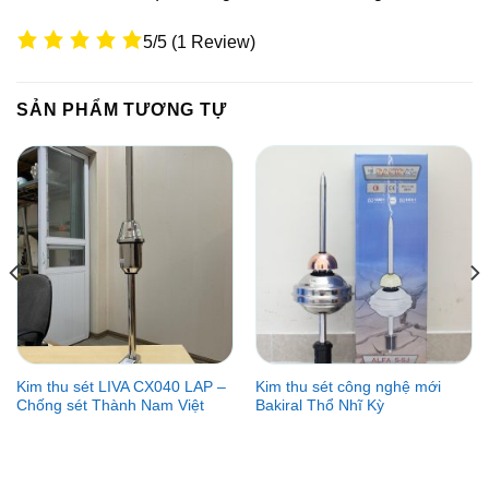
5/5
(1 Review)
SẢN PHẨM TƯƠNG TỰ
Kim thu sét LIVA CX040 LAP –
Kim thu sét công nghệ mới
Chống sét Thành Nam Việt
Bakiral Thổ Nhĩ Kỳ