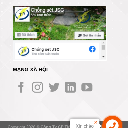
MẠNG XÃ HỘI
Xin chào
Copyright 2026 ©
Công Ty CP TM Và XNK Thành Nam Việt -