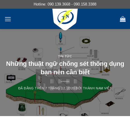
Chuyển
Hotline:
090.139.3668
-
090.158.3388
đến
nội
dung
TIN TỨC
Những thuật ngữ chống sét thông dụng
bạn nên cần biết
ĐÃ ĐĂNG TRÊN
7 THÁNG 12, 2020
BỞI
THÀNH NAM VIỆT