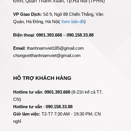
Đình, Quận Thanh Xuân, Tp.Hà Nội (TPHN)
VP Giao Dịch:
Số 9, Ngõ 88 Chiến Thắng, Văn
Quán, Hà Đông, Hà Nội(
Xem bản đồ
)
Điện thoại
:
0901.393.668
–
090.158.33.88
Email
: thanhnamviet185@gmail.com
chongsetthanhnamviet@gmail.com
HỖ TRỢ KHÁCH HÀNG
Hotline tư vấn
:
0901.393.668
(8-21h kể cả T7,
CN)
Hotline tư vấn
:
090.158.33.88
Giờ làm việc:
T2-T7 7:30 AM - 19:30 PM; CN
nghỉ