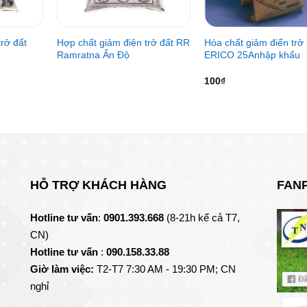
rở đất
Hợp chất giảm điện trở đất RR
Hóa chất giảm điển tr
Ramratna Ấn Độ
ERICO 25Anhập khẩu
100
₫
HỖ TRỢ KHÁCH HÀNG
FAN
Hotline tư vấn
:
0901.393.668
(8-21h kể cả T7,
CN)
Hotline tư vấn
:
090.158.33.88
Giờ làm việc:
T2-T7 7:30 AM - 19:30 PM; CN
nghỉ