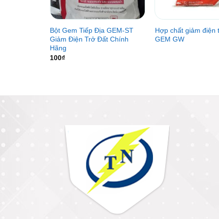
 đất RESLO |
Bột Gem Tiếp Địa GEM-ST
Hợp chất giảm điện t
 Nam Việt
Giảm Điện Trở Đất Chính
GEM GW
Hãng
100
₫