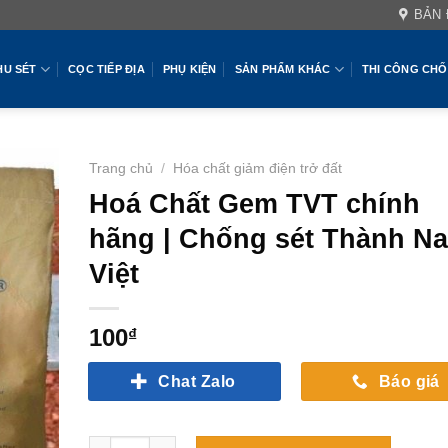
BẢN
HU SÉT
CỌC TIẾP ĐỊA
PHỤ KIỆN
SẢN PHẨM KHÁC
THI CÔNG CHỐ
Trang chủ
/
Hóa chất giảm điện trở đất
Hoá Chất Gem TVT chính
hãng | Chống sét Thành N
Việt
100
₫
Chat Zalo
Báo giá
Hoá Chất Gem TVT chính hãng | Chống sét Thành Na