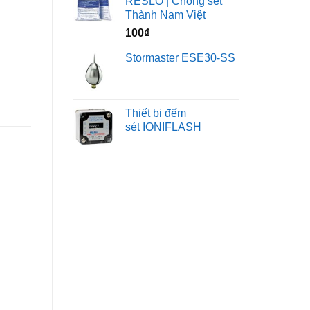
RESLO | Chống sét
Thành Nam Việt
100
₫
Stormaster ESE30-SS
Thiết bị đếm
sét IONIFLASH