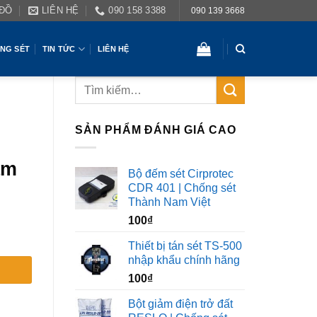
 ĐỒ
LIÊN HỆ
090 158 3388
090 139 3668
NG SÉT
TIN TỨC
LIÊN HỆ
SẢN PHẨM ĐÁNH GIÁ CAO
am
Bộ đếm sét Cirprotec
CDR 401 | Chống sét
Thành Nam Việt
100
₫
Thiết bị tán sét TS-500
nhập khẩu chính hãng
100
₫
Bột giảm điện trở đất
m Việt số lượng